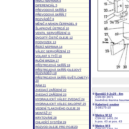
HNACÍ NÁPRAVA 4
DIFERENCIÁL 5
PŘEVODOVÁ SKŘÍŇ 6
PŘEVODOVÁ SKŘÍŇ 7
ROZVÁDĚČ 8
MĚNIČ A NÁHON ČERPADEL 9
ŠLAPKOVÉ ÚSTROJÍ 10
VENTIL SERVOŘÍZENÍ 11
DVOJITÝ ČISTIČ OLEJE 12
PODVOZEK 13
ŘÍDÍCÍ NÁPRAVA 14
VÁLEC SERVOŘÍZENÍ 15
VOLANT S TYČÍ 16
RUČNÍ BRZDA 17
PŘÍSTROJOVÁ SKŘÍŇ 18
PŘÍSTROJOVÁ SKŘÍŇ (OLEJOVÝ
ROZVÁDĚČ) 19
PŘÍSTROJOVÁ SKŘÍŇ (SVĚTLOMETY)
20
RÁM 21
ZVEDACÍ ZAŘÍZENÍ 22
0
Bandáš 0,2x25 - 8m
ZVEDACÍ ZAŘÍZENÍ 23
ČSN 80 3671
HYDRAULICKÝ VÁLEC ZVEDACÍ 24
bavlněná tkanina baumwo
HYDRAULICKÝ VÁLEC SKLOPNÝ 25
0
Kabelový soubor
3-08175-10
VEDENÍ TLAKOVÉHO OLEJE 26
MONTÁŽ 27
0
Matice M 12
KRYTOVÁNÍ 28
ČSN 02 1401.24
k pos. 43 at pos. 43
CHLADÍCÍ SYSTÉM 29
0
Matice M 5
ROZVOD OLEJE PRO POJEZD
ČSN 02 1401.24