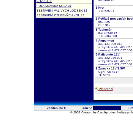
VOZÍKU 30
POGUMOVANÁ KOLA 31
1
Kryt
SESTAVENÍ VALIVÝCH LOŽISEK 32
1-08625-01
SESTAVENÍ OZUBENÝCH KOL 33
2
Počítač provozních hod
553/225
BSZ 312
3
Teploměr
b.v. 08539-16
T 60-60-2500
4
Ampermetr
443 421 006 011
s objímkou 443 429 027 
sleeve 443 429 027 060
5
Palivoměr 12V
443 422 020 001
s objímkou 443 429 027 
sleeve 443 429 027 060
6
Žárovka 12V/1,5W
ČSN - AU 4317
TČ 5656
Předchozí
Zasílání INFO
Jméno
E-m
© 2003 Created by Czechproduct
Nejlépe proh