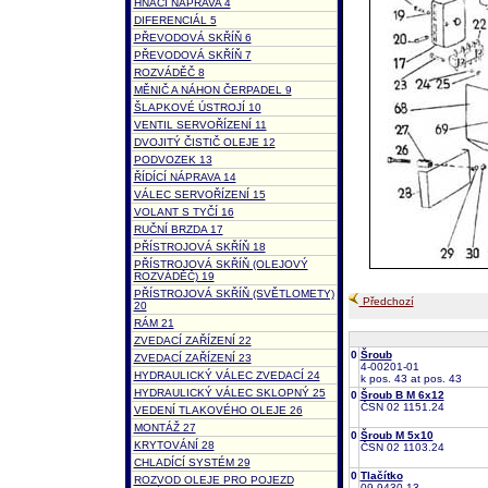
HNACÍ NÁPRAVA 4
DIFERENCIÁL 5
PŘEVODOVÁ SKŘÍŇ 6
PŘEVODOVÁ SKŘÍŇ 7
ROZVÁDĚČ 8
MĚNIČ A NÁHON ČERPADEL 9
ŠLAPKOVÉ ÚSTROJÍ 10
VENTIL SERVOŘÍZENÍ 11
DVOJITÝ ČISTIČ OLEJE 12
PODVOZEK 13
ŘÍDÍCÍ NÁPRAVA 14
VÁLEC SERVOŘÍZENÍ 15
VOLANT S TYČÍ 16
RUČNÍ BRZDA 17
PŘÍSTROJOVÁ SKŘÍŇ 18
PŘÍSTROJOVÁ SKŘÍŇ (OLEJOVÝ
ROZVÁDĚČ) 19
PŘÍSTROJOVÁ SKŘÍŇ (SVĚTLOMETY)
Předchozí
20
RÁM 21
ZVEDACÍ ZAŘÍZENÍ 22
0
Šroub
ZVEDACÍ ZAŘÍZENÍ 23
4-00201-01
HYDRAULICKÝ VÁLEC ZVEDACÍ 24
k pos. 43 at pos. 43
HYDRAULICKÝ VÁLEC SKLOPNÝ 25
0
Šroub B M 6x12
ČSN 02 1151.24
VEDENÍ TLAKOVÉHO OLEJE 26
MONTÁŽ 27
0
Šroub M 5x10
KRYTOVÁNÍ 28
ČSN 02 1103.24
CHLADÍCÍ SYSTÉM 29
0
Tlačítko
ROZVOD OLEJE PRO POJEZD
09-9430.13