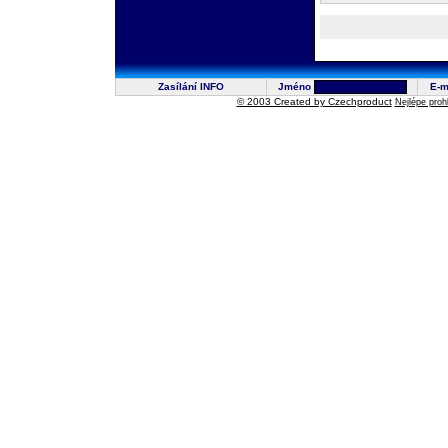
Zasílání INFO
Jméno
E-m
© 2003 Created by Czechproduct
Nejlépe proh