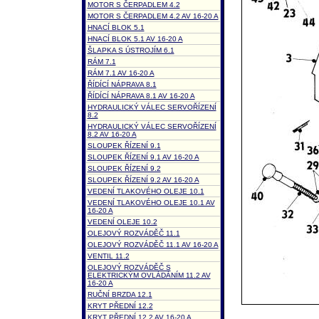
MOTOR S ČERPADLEM 4.2
MOTOR S ČERPADLEM 4.2 AV 16-20 A
HNACÍ BLOK 5.1
HNACÍ BLOK 5.1 AV 16-20 A
ŠLAPKA S ÚSTROJÍM 6.1
RÁM 7.1
RÁM 7.1 AV 16-20 A
ŘÍDÍCÍ NÁPRAVA 8.1
ŘÍDÍCÍ NÁPRAVA 8.1 AV 16-20 A
HYDRAULICKÝ VÁLEC SERVOŘÍZENÍ
8.2
HYDRAULICKÝ VÁLEC SERVOŘÍZENÍ
8.2 AV 16-20 A
SLOUPEK ŘÍZENÍ 9.1
SLOUPEK ŘÍZENÍ 9.1 AV 16-20 A
SLOUPEK ŘÍZENÍ 9.2
SLOUPEK ŘÍZENÍ 9.2 AV 16-20 A
VEDENÍ TLAKOVÉHO OLEJE 10.1
VEDENÍ TLAKOVÉHO OLEJE 10.1 AV
16-20 A
VEDENÍ OLEJE 10.2
OLEJOVÝ ROZVÁDĚČ 11.1
OLEJOVÝ ROZVÁDĚČ 11.1 AV 16-20 A
VENTIL 11.2
OLEJOVÝ ROZVÁDĚČ S
ELEKTRICKÝM OVLÁDÁNÍM 11.2 AV
16-20 A
RUČNÍ BRZDA 12.1
KRYT PŘEDNÍ 12.2
KRYT PŘEDNÍ 12.2 AV 16-20 A