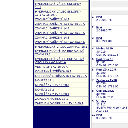
HYDRAULICKÝ VÁLEC SKLOPNÝ
13.1
HYDRAULICKÝ VÁLEC SKLOPNÝ
13.1 AV 16-20 A
1
Kryt
ZDVIHACÍ ZAŘÍZENÍ 14.1
2-08690-76
ZDVIHACÍ ZAŘÍZENÍ 14.1 AV 16-20 A
2
Kryt
ZDVIHACÍ ZAŘÍZENÍ 14.2
2-08690-77
ZDVIHACÍ ZAŘÍZENÍ 14.2 AV 16-20 A
ZDVIHACÍ ZAŘÍZENÍ 14.3
3
Kryt
0-08221-80
ZDVIHACÍ ZAŘÍZENÍ 14.3 AV 16-20 A
HYDRAULICKÝ VÁLEC ZDVIHACÍ 15.1
4
Matice M 10
HYDRAULICKÝ VÁLEC PRO VOLNÝ
30 919
ZDVIH 15.2
ČSN 02 1411.25
HYDRAULICKÝ VÁLEC PRO VOLNÝ
5
Podložka 10
ZDVIH 15.2 AV 16-20 A
31 301
ČSN 02 1740.05
VENTIL 15.3 AV 16-20 A
6
Podložka 10,5
OCHRANNÁ STŘÍŠKA 16.1
31 250
OCHRANNÁ STŘÍŠKA 16.1 AV 16-20 A
ČSN 02 1702.15
7
Závlačka 2x16
MONTÁŽ 17.1
37 056
MONTÁŽ 17.1 AV 16-20 A
ČSN 02 1781.05
MONTÁŽ 17.2
8
Čep 8x28x23
30 598
MONTÁŽ 17.2 AV 16-20 A
ČSN 02 2111
ZAPOJENÍ VOZÍKU 18.1
9
Vzpěra
ZAPOJENÍ VOZÍKU 18.1 AV 16-20 A
32 312
SUSPA 700 N 16-4-243
A13-B13
10
Kryt
0-08690-78