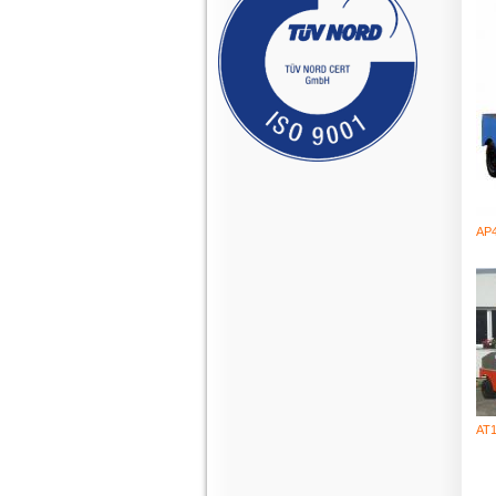
AP
AT