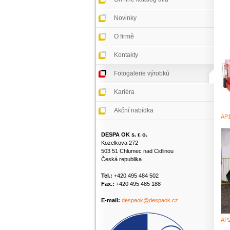
Novinky
O firmě
Kontakty
Fotogalerie výrobků
Kariéra
Akční nabídka
AP1
DESPA OK s. r. o.
Kozelkova 272
503 51 Chlumec nad Cidlinou
Česká republika
Tel.:
+420 495 484 502
Fax.:
+420 495 485 188
E-mail:
despaok@despaok.cz
AP2