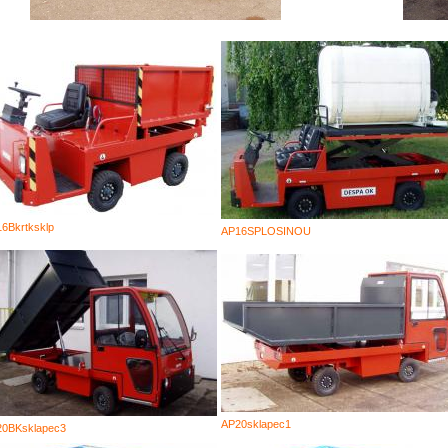
6Bkrtksklp
AP16SPLOSINOU
AP20sklapec1
0BKsklapec3