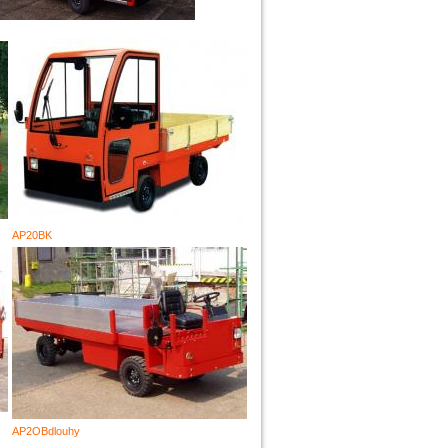
AP20BK
AP2OBdlouhy