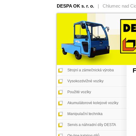
DESPA OK s. r. o.
| Chlumec nad Cidl
F
Strojní a zámečnická výroba
Vysokozdvižné vozíky
AP 
Použité vozíky
Akumulátorové kolejové vozíky
Manipulační technika
Servis a náhradní díly DESTA
On-line katalog dílů