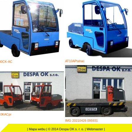
AT10APtahac
40CK-AC
10KACpr
IMG 20210426 095931
|
Mapa webu
|
© 2014 Despa OK s. r. o.
|
Webmaster
|